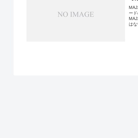
MA
ード
MA
はな