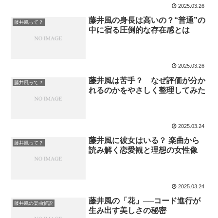
2025.03.26
藤井風の身長は高いの？“普通”の
藤井風って？
中に宿る圧倒的な存在感とは
2025.03.26
藤井風は苦手？ なぜ評価が分か
藤井風って？
れるのかをやさしく整理してみた
2025.03.24
藤井風に彼女はいる？ 楽曲から
藤井風って？
読み解く恋愛観と理想の女性像
2025.03.24
藤井風の「花」──コード進行が
藤井風の楽曲解説
生み出す美しさの秘密