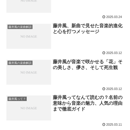
2025.03.24
藤井風、新曲で見せた音楽的進化
藤井風の楽曲解説
と心を打つメッセージ
2025.03.12
藤井風が音楽で咲かせる「花」そ
藤井風の楽曲解説
の美しさ、儚さ、そして死生観
2025.03.12
藤井風ってなんて読むの？名前の
藤井風って？
意味から音楽の魅力、人気の理由
まで徹底ガイド
2025.03.11