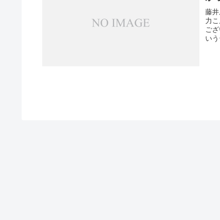
藤井
力こ
ござ
いう