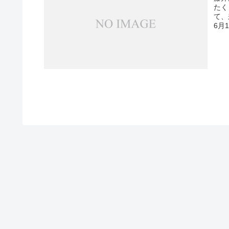
たく
て、
6月