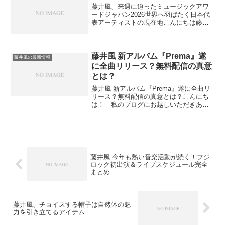
藤井風、来週に迫ったミュージックアワ
ードジャパン2026世界へ羽ばたく日本代
表アーティストの現在地こんにちは藤井
風ファンにとって、来週はいよいよ特別
な一週間になりそうです。藤井風は、
2026年6月13日に開催される「MUSIC
AWARDS...
藤井風 新アルバム『Prema』遂
藤井風の最新情報
に全曲リリース？無料配信の真意
とは？
藤井風 新アルバム『Prema』遂に全曲リ
リース？無料配信の真意とは？こんにち
は！ 私のブログにお越しいただきあり
がとうございます。去る7月、「渋谷の忠
犬」をモチーフにした楽曲の公開を皮切
りに、藤井風のニューアルバムがついに
全貌を現しました...
藤井風 今年も熱い音楽活動が続く！フジ
ロック初出演＆ライブスケジュール完全
まとめ
藤井風、チョイスする帽子は自然体の魅
力を引き立てるアイテム