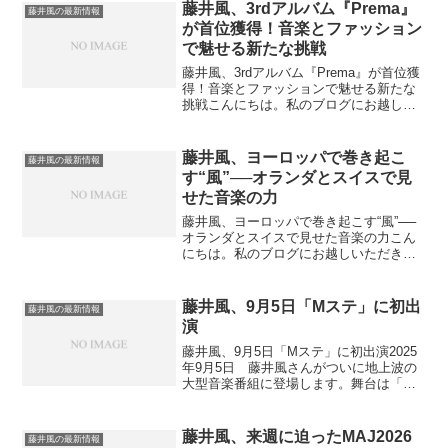
藤井風さんがついにテレビ朝日の長寿番
藤井風、3rdアルバム『Prema』
藤井風の最新情報
組「徹子の部屋」に初出演...
が首位獲得！音楽とファッション
で魅せる新たな挑戦
藤井風、3rdアルバム『Prema』が首位獲
得！音楽とファッションで魅せる新たな
挑戦こんにちは。私のブログにお越しく
ださりありがとうございます。今回は、
藤井風さんの最新アルバム『Prema』リ
リースとその快挙、そして彼が見せてく
藤井風、ヨーロッパで巻き起こ
藤井風の最新情報
れた新しい一...
す“風”──オランダとスイスで見
せた音楽の力
藤井風、ヨーロッパで巻き起こす“風”──
オランダとスイスで見せた音楽の力こん
にちは。私のブログにお越しいただきあ
りがとうございます。今回は、2025年7月
から始まった藤井風さんのヨーロッパツ
アー中でも、特に注目されたオランダ・
藤井風、9月5日「Mステ」に初出
藤井風の最新情報
アムステルダム...
演
藤井風、9月5日「Mステ」に初出演2025
年9月5日 藤井風さんがついに地上波の
大型音楽番組に登場します。舞台は「ミ
ュージックステーション」しかも同日は
3rdアルバム『Prema』の発売日です。放
送の基本情報、見どころ、予習ポイント
藤井風、来週に迫ったMAJ2026
藤井風の最新情報
をコンパ...