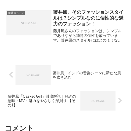
22日、「Music Awards JAPAN 2025」が
華やかに開催されました。その中で大き
な注目...
藤井風、そのファッションスタイ
藤井風って？
ルは？シンプルなのに個性的な魅
力のファッション！
藤井風さんのファッションは、シンプル
でありながら独特の個性を放っていま
す。藤井風のスタイルにはどのような魅
力があるのでしょうか？ この記事で
は、藤井風さんのファッションの特徴
や、取り入れるポイントを詳しく解説し
ます。3分で読めるので、是非お...
藤井風、インドの音楽シーンに新たな風
を吹き込む
藤井風「Casket Girl」徹底解説｜歌詞の
意味・MV・魅力をやさしく深掘り 【そ
の1】
コメント