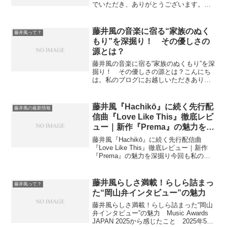
でいただき、ありがとうございます。今
回は、シンガーソングライター藤井風と
兄との関係や受けた影響についてご紹介
します。藤井風の音楽には、優しさと芯
藤井風の音楽に宿る“家族のぬく
藤井風って？
の強さ、そしてどこか哲学的...
もり”を深掘り！ その優しさの
源とは？
藤井風の音楽に宿る“家族のぬくもり”を深
掘り！ その優しさの源とは？こんにち
は。私のブログにお越しいただきありが
とうございます。今回も、私が長年惹か
れてやまないアーティスト・藤井風さん
の「家族」との絆、そしてそれが音楽に
藤井風『Hachikō』に続く先行配
藤井風の最新情報
どう息づいているのか...
信曲『Love Like This』徹底レビ
ュー｜新作『Prema』の魅力を深
掘り
藤井風『Hachikō』に続く先行配信曲
『Love Like This』徹底レビュー｜新作
『Prema』の魅力を深掘り今回も私のブ
ログに来ていただきありがとうございま
す。藤井風が約3年ぶりに放つ新作アルバ
ム『Prema』（プレーマ）から、先...
藤井風らしさ満載！らしら詰まっ
藤井風って？
た“岡山弁インタビュー”の魅力
藤井風らしさ満載！らしら詰まった“岡山
弁インタビュー”の魅力 Music Awards
JAPAN 2025から感じたこと 2025年5月