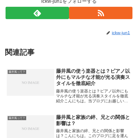
ickw-jun1をフォローする
ickw-jun1
関連記事
藤井風の使う楽器とは？ピアノ以
藤井風って？
外にもマルチな才能が光る演奏ス
タイルを徹底紹介
藤井風の使う楽器とは？ピアノ以外にも
マルチな才能が光る演奏スタイルを徹底
紹介こんにちは。当ブログにお越しいた
だき、ありがとうございます。今回は、
シンガーソングライター・**藤井風（ふ
じい かぜ）**が愛用する「楽器」に注目
藤井風と家族の絆、兄との関係と
藤井風って？
してみたいと思いま...
影響は？
藤井風と家族の絆、兄との関係と影響
は？こんにちは。このブログに足を運ん