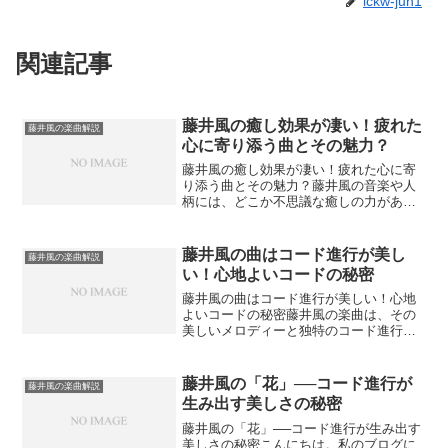
ickw-jun1
関連記事
藤井風の癒し効果が凄い！疲れた
藤井風の楽曲解説
心に寄り添う曲とその魅力？
藤井風の癒し効果が凄い！疲れた心に寄
り添う曲とその魅力？藤井風の音楽や人
柄には、どこか不思議な癒しの力がある
と思いませんか？この記事では、藤井風
の音楽、その「癒し効果」に注目し、4つ
の視点からやさしく解説していきます。
藤井風の曲はコード進行が美し
藤井風の楽曲解説
日々の疲れをそっと癒し...
い！心地よいコードの秘密
藤井風の曲はコード進行が美しい！心地
よいコードの秘密藤井風の楽曲は、その
美しいメロディーと独特のコード進行に
よって、多くの人を魅了しています。シ
ンプルなのに洗練されていて、どこか懐
かしさを感じる響きが特徴ですよね。で
藤井風の「花」──コード進行が
藤井風の楽曲解説
は、藤井風の楽曲のコード...
生み出す美しさの秘密
藤井風の「花」──コード進行が生み出す
美しさの秘密こんにちは。私のブログに