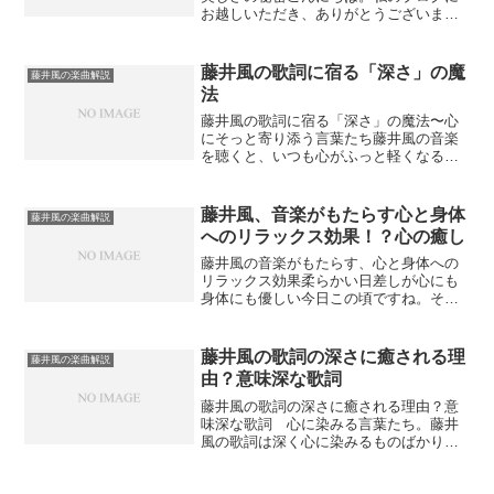
お越しいただき、ありがとうございま
す。今回は、藤井風の楽曲「花（は
な）」について、少し音楽的な視点から
その魅力を掘り下げてみたいと思いま
藤井風の歌詞に宿る「深さ」の魔
藤井風の楽曲解説
す。特に、「コード進行」に注目...
法
藤井風の歌詞に宿る「深さ」の魔法〜心
にそっと寄り添う言葉たち藤井風の音楽
を聴くと、いつも心がふっと軽くなるの
を感じませんか？歌声ももちろん素晴ら
しいのですが、何よりもその歌詞の奥深
さに、私はいつも感動しています。まる
藤井風、音楽がもたらす心と身体
藤井風の楽曲解説
で、人生の真理をそっと教...
へのリラックス効果！？心の癒し
藤井風の音楽がもたらす、心と身体への
リラックス効果柔らかい日差しが心にも
身体にも優しい今日この頃ですね。そん
なひと時、藤井風さんの音楽から癒しを
貰いたい私です。今日はそんな気持ちで
藤井風さんの音楽がもたらしてくれる心
藤井風の歌詞の深さに癒される理
藤井風の楽曲解説
と身体へのリラックスにつ...
由？意味深な歌詞
藤井風の歌詞の深さに癒される理由？意
味深な歌詞 心に染みる言葉たち。藤井
風の歌詞は深く心に染みるものばかりで
すね。その歌詞に癒されます。今回はそ
んな藤井風の歌詞の意味、心に染みる言