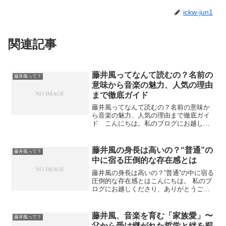
ickw-jun1
関連記事
藤井風ってなんて読むの？名前の
藤井風って？
意味から音楽の魅力、人気の理由
まで徹底ガイド
藤井風ってなんて読むの？名前の意味か
ら音楽の魅力、人気の理由まで徹底ガイ
ド こんにちは。私のブログにお越しい
ただきありがとうございます！ 今回
も、アーティスト・藤井風（ふじい か
ぜ）について、その読み方や名前の意
藤井風の身長は高いの？“普通”の
藤井風って？
味、音楽スタイル、そして多く...
中に宿る圧倒的な存在感とは
藤井風の身長は高いの？“普通”の中に宿る
圧倒的な存在感とはこんにちは。 私のブ
ログにお越しくださり、ありがとうござ
います。今回は、藤井風さんの「身長」
という、音楽とは一見遠いテーマを通じ
て、風さんの魅力をあらためて見つめ直
藤井風、音楽を育む「家族愛」〜
藤井風って？
してみたいと思いま...
父から受け継がれた哲学と絆を探