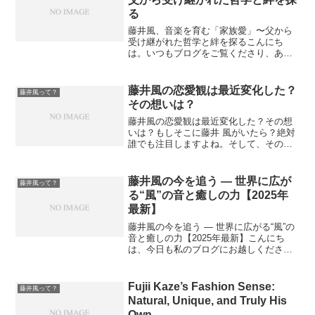
る
藤井風、音楽を育む「家族愛」〜父から
受け継がれた哲学と絆を探るこんにち
は。いつもブログをご覧くださり、あり
がとうございます。先日、金曜夜のミュ
ージックステーションをご覧になりまし
たか？ あの放送後も感動が心に残り続
藤井風の恋愛観は最近変化した？
藤井風って？
けています。さらに関連の特...
その想いは？
藤井風の恋愛観は最近変化した？その想
いは？もしそこに藤井 風がいたら？絶対
誰でも注目しますよね。そして、その私
生活、中でもその恋愛観に至っては究極
に興味あるところです。ビジュアル的に
も、その作る音楽にも大きな魅力がある
藤井風の今を追う ― 世界に広が
藤井風って？
藤井風さんですが、今回...
る“風”の音と癒しの力【2025年
最新】
藤井風の今を追う ― 世界に広がる“風”の
音と癒しの力【2025年最新】こんにち
は、今日も私のブログにお越しくださり
ありがとうございます。今回も、話題の
アーティスト・藤井風について、最新の
動きをまとめながら、私が感じた“癒
Fujii Kaze’s Fashion Sense:
藤井風って？
し”や“人柄”をお...
Natural, Unique, and Truly His
Own