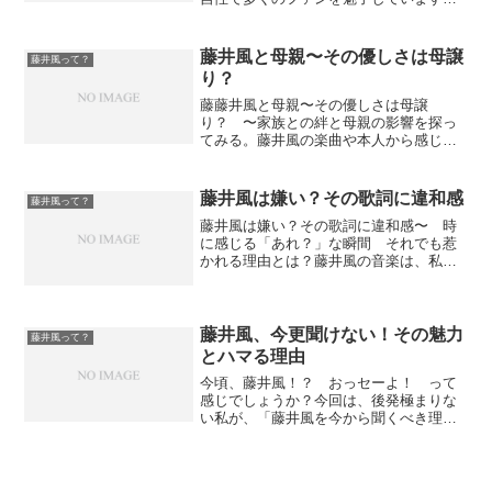
シンプルなピアノの旋律からジャンルを
超えた楽曲まで、幅広い表現力が特徴で
す。そんな藤井風の音楽のルーツには、
藤井風と母親〜その優しさは母譲
藤井風って？
家族の存在が大きく関わっ...
り？
藤藤井風と母親〜その優しさは母譲
り？ 〜家族との絆と母親の影響を探っ
てみる。藤井風の楽曲や本人から感じる
優しさ、それは母親からの影響が間違い
なくあると思うのです。今回はそんな観
点で書いてみたいと思います。数分で読
藤井風は嫌い？その歌詞に違和感
藤井風って？
むことができますので、よろし...
藤井風は嫌い？その歌詞に違和感〜 時
に感じる「あれ？」な瞬間 それでも惹
かれる理由とは？藤井風の音楽は、私た
ちの心を深く魅了し、彼の存在そのもの
が多くのファンにとって特別な光を放っ
ています。藤井風がステージで見せるパ
フォーマンスも、音楽に込...
藤井風、今更聞けない！その魅力
藤井風って？
とハマる理由
今頃、藤井風！？ おっセーよ！ って
感じでしょうか？今回は、後発極まりな
い私が、「藤井風を今から聞くべき理
由」を藤井風初心者の私なりに綴ってみ
たいと思います。初心者でもはまる魅
力！「藤井風って人生何週目なのでしょ
うね？」「藤井風について今更...