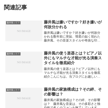
関連記事
藤井風は嫌いですか？好き嫌いが
藤井風って？
何故分かれる
藤井風は嫌いですか？好き嫌いが何故分
かれる数年前に突如、彗星の如く現れた
藤井風、その音楽スタイルや奇抜な印象
は、当然好き嫌いが別れても仕方ないと
思われます。そんな藤井風さんに対する
賛否の現在はどうなってるんでしょう
藤井風の使う楽器とは？ピアノ以
藤井風って？
か。今日は、この部分をちょ...
外にもマルチな才能が光る演奏ス
タイルを徹底紹介
藤井風の使う楽器とは？ピアノ以外にも
マルチな才能が光る演奏スタイルを徹底
紹介こんにちは。当ブログにお越しいた
だき、ありがとうございます。今回は、
シンガーソングライター・**藤井風（ふ
じい かぜ）**が愛用する「楽器」に注目
藤井風の家族構成は？その絆、そ
藤井風って？
してみたいと思いま...
の影響は？
藤井風の家族構成は？その絆、その影響
は？ 藤井風な音楽は、その多彩さと独
自性で多くのファンを魅了しています。