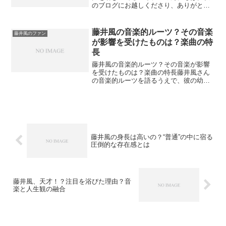
のブログにお越しくださり、ありがとう
ございます。今回は、シンガーソングラ
イター 藤井風の「帽子」に注目してみた
いと思います。風さんといえば、ゆった
藤井風の音楽的ルーツ？その音楽
藤井風のファン
りした服装やナチュラル...
が影響を受けたものは？楽曲の特
長
藤井風の音楽的ルーツ？その音楽が影響
を受けたものは？楽曲の特長藤井風さん
の音楽的ルーツを語るうえで、彼の幼少
期の環境は欠かせません。今回は藤井風
の音楽的ルーツ、とりわけその音楽がい
ったい何から影響を受けたものなのか？
そして藤井風が作り出す楽...
藤井風の身長は高いの？“普通”の中に宿る
圧倒的な存在感とは
藤井風、天才！？注目を浴びた理由？音
楽と人生観の融合