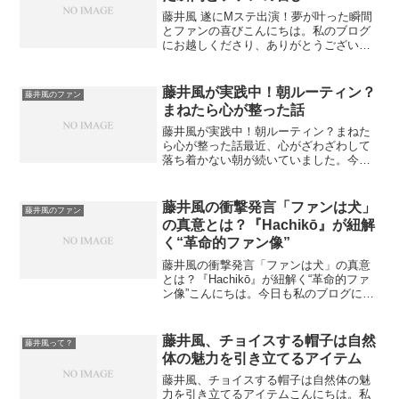
藤井風 遂にMステ出演！夢が叶った瞬間
とファンの喜びこんにちは。私のブログ
にお越しくださり、ありがとうございま
す。今回はついに実現した「藤井風さん
のMステ出演」について、心を込めて綴
ってみたいと思います。ファンとして待
藤井風が実践中！朝ルーティン？
藤井風のファン
ち望んできた瞬間がよう...
まねたら心が整った話
藤井風が実践中！朝ルーティン？まねた
ら心が整った話最近、心がざわざわして
落ち着かない朝が続いていました。今朝
もなんとなく気持ちが慌ただしかつ
た… 深呼吸する時間もなく一日が始ま
ってしまう。そんな今朝、ググってみた
藤井風の衝撃発言「ファンは犬」
藤井風のファン
ら藤井風のライフスタイルが話...
の真意とは？『Hachikō』が紐解
く“革命的ファン像”
藤井風の衝撃発言「ファンは犬」の真意
とは？『Hachikō』が紐解く“革命的ファ
ン像”こんにちは。今日も私のブログにお
越しいただきありがとうございます。今
回は、藤井風が語った「ファンは犬」と
いう発言に注目します。一見すると驚き
藤井風、チョイスする帽子は自然
藤井風って？
の言葉ですが、...
体の魅力を引き立てるアイテム
藤井風、チョイスする帽子は自然体の魅
力を引き立てるアイテムこんにちは。私