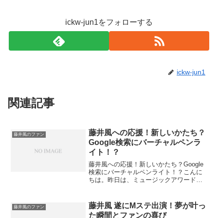
ickw-jun1をフォローする
ickw-jun1
関連記事
藤井風への応援！新しいかたち？
藤井風のファン
Google検索にバーチャルペンラ
イト！？
藤井風への応援！新しいかたち？Google
検索にバーチャルペンライト！？こんに
ちは。昨日は、ミュージックアワードで
の話題を投稿したのですが、google検索
すると表題の様なワードが踊っています
ね。今回は、藤井風ファンとして見逃せ
藤井風 遂にMステ出演！夢が叶っ
藤井風のファン
ない、とって...
た瞬間とファンの喜び