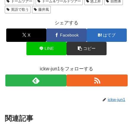
ドームツアー
ドーム＆ワールドツアー
急上昇
自然体
英語で歌う
藤井風
シェアする
X
Facebook
はてブ
LINE
コピー
ickw-jun1をフォローする
ickw-jun1
関連記事