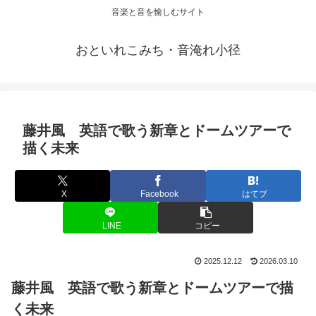
音楽と音を愉しむサイト
おといれこみち・音淹れ小径
藤井風 英語で歌う新章とドームツアーで
描く未来
X
Facebook
はてブ
LINE
コピー
2025.12.12
2026.03.10
藤井風 英語で歌う新章とドームツアーで描
く未来