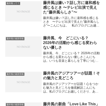
藤井風は嫌い？話し方に違和感を
藤井風って？
感じるとき 〜テレビ出演で見え
た“藤井風らしさ”〜
藤井風は嫌い？話し方に違和感を感じる
とき 〜テレビ出演で見えた“藤井風らし
さ”〜こんにちは。 私のブログにお越し
いただきありがとうございます。長らく
藤井風について自身の勝手な想いで個人
ブログを執筆している私ですが、最近リ
藤井風、今 どこにいる？
藤井風の最新情報
リースされたニューア...
2026年の活動から感じる変わら
ない優しさ
藤井風、今、どこにいる？ 2026年の活動
から感じる変わらない優しさこんにち
は。いつも音楽と暮らしを丁寧につむぐ
あなたへ。今日は、今まさに世界の音楽
シーンで輝きを放つアーティスト、藤井
風（Fujii Kaze）の「今日・現在」の活動
藤井風のアジアツアーが話題！そ
藤井風の最新情報
を踏まえ...
の魅力と見どころ
藤井風のアジアツアーが話題！心をつか
む魅力と見どころを徹底解説こんにち
は。私のブログにお越しくださり、あり
がとうございます。今回は、多くのファ
ンを熱狂させた「藤井風のアジアツア
ー」についてご紹介します。近年、藤井
藤井風の新曲「Love Like This」
藤井風の最新情報