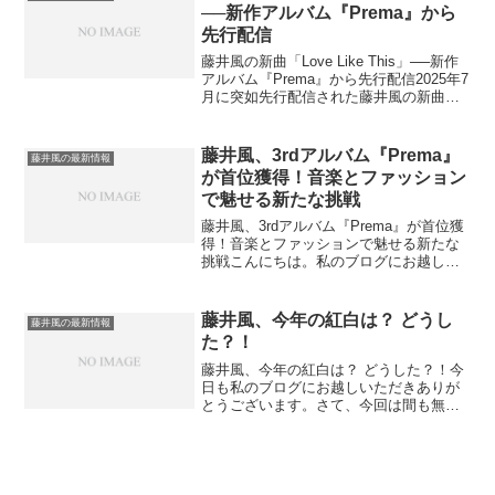
風さんの人気は日本国内にとど...
──新作アルバム『Prema』から
先行配信
藤井風の新曲「Love Like This」──新作
アルバム『Prema』から先行配信2025年7
月に突如先行配信された藤井風の新曲
「Love Like This」これは、風さんの4枚
目となるアルバム『Prema』からの一曲
であり、そのタイ...
藤井風、3rdアルバム『Prema』
藤井風の最新情報
が首位獲得！音楽とファッション
で魅せる新たな挑戦
藤井風、3rdアルバム『Prema』が首位獲
得！音楽とファッションで魅せる新たな
挑戦こんにちは。私のブログにお越しく
ださりありがとうございます。今回は、
藤井風さんの最新アルバム『Prema』リ
リースとその快挙、そして彼が見せてく
藤井風、今年の紅白は？ どうし
藤井風の最新情報
れた新しい一...
た？！
藤井風、今年の紅白は？ どうした？！今
日も私のブログにお越しいただきありが
とうございます。さて、今回は間も無く
オンエアの アノ 番組についてのお話
です。2025年12月31日に放送される、第
76回NHK紅白歌合戦出演者発表を何気な
く眺めてい...